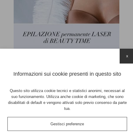
x
❌ 5 falsi miti sull’epilazione laser
Informazioni sui cookie presenti in questo sito
Hai ancora dubbi sull’epilazione laser?
Ecco 5 convinzioni da sfatare subito:
Questo sito utilizza cookie tecnici e statistici anonimi, necessari al
suo funzionamento. Utilizza anche cookie di marketing, che sono
1️⃣ “Fa troppo male” → ✅ Con la tecnologia avanzata, il fastidio
disabilitati di default e vengono attivati solo previo consenso da parte
è minimo.
tua.
2️⃣ “Funziona solo su pelli chiare” → ✅ È efficace anche sui
fototipi più scuri.
Gestisci preferenze
3️⃣ “Serve una sola seduta” → ✅ È un percorso progressivo, i