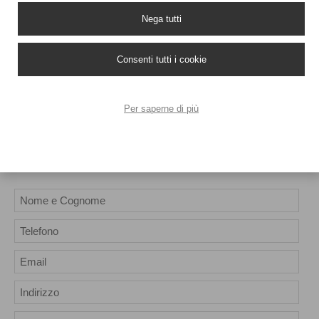
risultati crescono nel tempo.
4️⃣ “Non puoi prendere sole” → ✅ Basta seguire le indicazioni
Nega tutti
post-trattamento.
5️⃣ “È pericoloso” → ✅ Se eseguito da professionisti qualificati, è
Consenti tutti i cookie
sicuro e controllato.
Per saperne di più
Richiedi informazioni