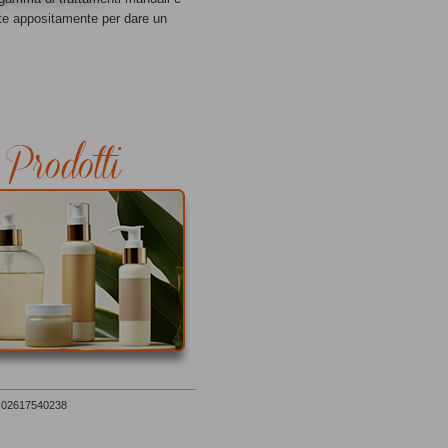
ate appositamente per dare un
c: 02617540238