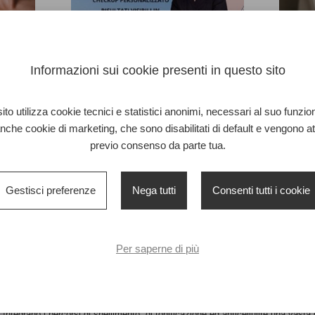
Informazioni sui cookie presenti in questo sito
ito utilizza cookie tecnici e statistici anonimi, necessari al suo funzi
1°TRATTAMENTO LPG A SOLI 39€
1°TR
anche cookie di marketing, che sono disabilitati di default e vengono att
previo consenso da parte tua.
Dimagrimento mirato e garantito
Gestisci preferenze
Nega tutti
Consenti tutti i cookie
Beauty Time è la prima rete di “bellezza alla portata di tutte”.
La missione su cui si fonda Beauty Time è quella di soddisfare un desiderio
inappagato, sul mercato italiano: poter avere un’ampia gamma di servizi relati
Per saperne di più
benessere, bellezza, sculpturing ed estetica con trattamenti di qualità ad un
totalità delle donne.
La cliente solo dopo aver constatato l’efficacia del trattamento, si iscrive a
personalizzato che inizia con un approfondito check up.
Integrano i percorsi di snellimento, di tonificazione ed anticellulite una vas