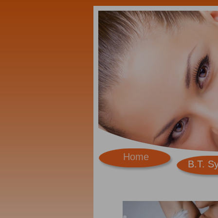
Home
B.T. S