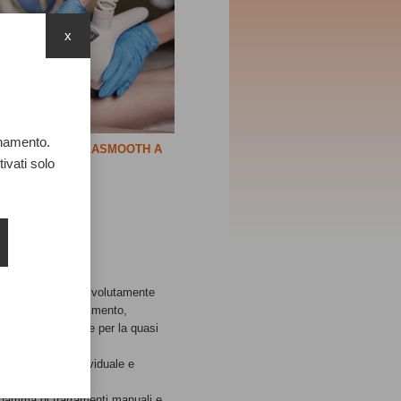
x
onamento.
ATTAMENTO VELASMOOTH A
SOLI 39€
ivati solo
 palese, ma finora volutamente
vi a salute, snellimento,
 prezzo accessibile per la quasi
d un percorso individuale e
ta gamma di trattamenti manuali e